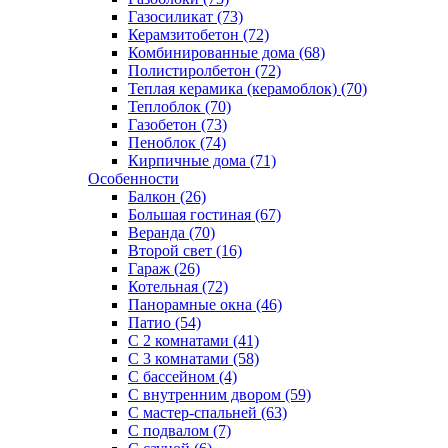
Газосиликат (73)
Керамзитобетон (72)
Комбинированные дома (68)
Полистиролбетон (72)
Теплая керамика (керамоблок) (70)
Теплоблок (70)
Газобетон (73)
Пеноблок (74)
Кирпичные дома (71)
Особенности
Балкон (26)
Большая гостиная (67)
Веранда (70)
Второй свет (16)
Гараж (26)
Котельная (72)
Панорамные окна (46)
Патио (54)
С 2 комнатами (41)
С 3 комнатами (58)
С бассейном (4)
С внутренним двором (59)
С мастер-спальней (63)
С подвалом (7)