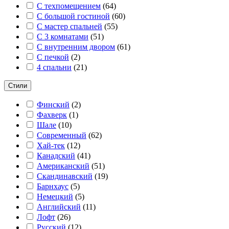
С техпомещением
(
64
)
С большой гостиной
(
60
)
С мастер спальней
(
55
)
С 3 комнатами
(
51
)
С внутренним двором
(
61
)
С печкой
(
2
)
4 спальни
(
21
)
Стили
Финский
(
2
)
Фахверк
(
1
)
Шале
(
10
)
Современный
(
62
)
Хай-тек
(
12
)
Канадский
(
41
)
Американский
(
51
)
Скандинавский
(
19
)
Барнхаус
(
5
)
Немецкий
(
5
)
Английский
(
11
)
Лофт
(
26
)
Русский
(
12
)