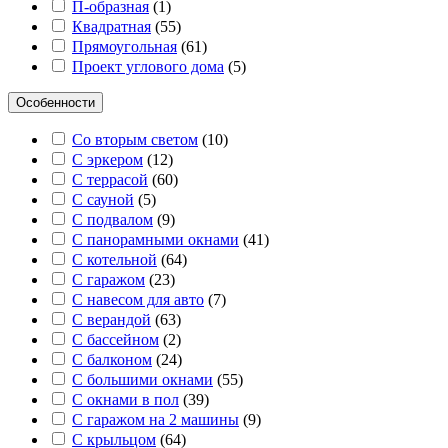
П-образная
(
1
)
Квадратная
(
55
)
Прямоугольная
(
61
)
Проект углового дома
(
5
)
Особенности
Со вторым светом
(
10
)
С эркером
(
12
)
С террасой
(
60
)
С сауной
(
5
)
С подвалом
(
9
)
С панорамными окнами
(
41
)
С котельной
(
64
)
С гаражом
(
23
)
С навесом для авто
(
7
)
С верандой
(
63
)
С бассейном
(
2
)
С балконом
(
24
)
С большими окнами
(
55
)
С окнами в пол
(
39
)
С гаражом на 2 машины
(
9
)
С крыльцом
(
64
)