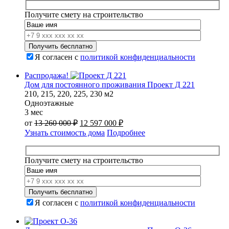
18
800
480
000 ₽.
Получите смету на строительство
000 ₽.
Я согласен с
политикой конфиденциальности
Распродажа!
Дом для постоянного проживания Проект Д 221
210, 215, 220, 225, 230 м2
Одноэтажные
3 мес
Первоначальная
Текущая
от
13 260 000
₽
12 597 000
₽
цена
цена:
Узнать стоимость дома
Подробнее
составляла
12
13
597
260
000 ₽.
Получите смету на строительство
000 ₽.
Я согласен с
политикой конфиденциальности