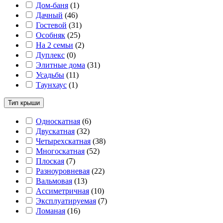
Дом-баня
(
1
)
Дачный
(
46
)
Гостевой
(
31
)
Особняк
(
25
)
На 2 семьи
(
2
)
Дуплекс
(
0
)
Элитные дома
(
31
)
Усадьбы
(
11
)
Таунхаус
(
1
)
Тип крыши
Односкатная
(
6
)
Двускатная
(
32
)
Четырехскатная
(
38
)
Многоскатная
(
52
)
Плоская
(
7
)
Разноуровневая
(
22
)
Вальмовая
(
13
)
Ассиметричная
(
10
)
Эксплуатируемая
(
7
)
Ломаная
(
16
)