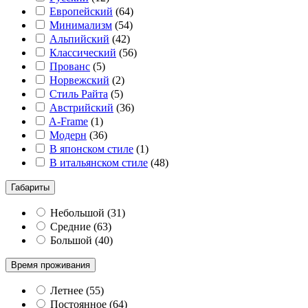
Европейский
(
64
)
Минимализм
(
54
)
Альпийский
(
42
)
Классический
(
56
)
Прованс
(
5
)
Норвежский
(
2
)
Стиль Райта
(
5
)
Австрийский
(
36
)
A-Frame
(
1
)
Модерн
(
36
)
В японском стиле
(
1
)
В итальянском стиле
(
48
)
Габариты
Небольшой
(
31
)
Средние
(
63
)
Большой
(
40
)
Время проживания
Летнее
(
55
)
Постоянное
(
64
)