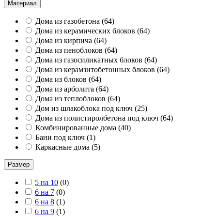
Материал
Дома из газобетона
(
64
)
Дома из керамических блоков
(
64
)
Дома из кирпича
(
64
)
Дома из пеноблоков
(
64
)
Дома из газосиликатных блоков
(
64
)
Дома из керамзитобетонных блоков
(
64
)
Дома из блоков
(
64
)
Дома из арболита
(
64
)
Дома из теплоблоков
(
64
)
Дом из шлакоблока под ключ
(
25
)
Дома из полистиролбетона под ключ
(
64
)
Комбинированные дома
(
40
)
Бани под ключ
(
1
)
Каркасные дома
(
5
)
Размер
5 на 10
(
0
)
6 на 7
(
0
)
6 на 8
(
1
)
6 на 9
(
1
)