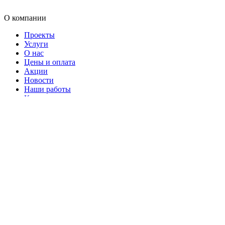
О компании
Проекты
Услуги
О нас
Цены и оплата
Акции
Новости
Наши работы
Контакты
Проекты
Кирпичные дома
Газобетон
Пеноблок
Дома из бруса
Монолит
Одноэтажные
С мансардой
Каркасные дома
Услуги