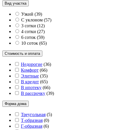
Вид участка
Узкий
(
39
)
С уклоном
(
57
)
3 сотки
(
12
)
4 сотки
(
27
)
6 соток
(
59
)
10 соток
(
65
)
Стоимость и оплата
Недорогие
(
36
)
Комфорт
(
66
)
Элитные
(
35
)
В кредит
(
65
)
В ипотеку
(
66
)
В рассрочку
(
39
)
Форма дома
Треугольная
(
5
)
Т-образная
(
0
)
Г-образная
(
6
)