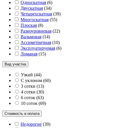
Односкатная
(
6
)
Двускатная
(
34
)
Четырехскатная
(
39
)
Многоскатная
(
55
)
Плоская
(
8
)
Разноуровневая
(
22
)
Вальмовая
(
14
)
Ассиметричная
(
10
)
Эксплуатируемая
(
6
)
Ломаная
(
15
)
Вид участка
Узкий
(
44
)
С уклоном
(
60
)
3 сотки
(
13
)
4 сотки
(
30
)
6 соток
(
63
)
10 соток
(
69
)
Стоимость и оплата
Недорогие
(
39
)