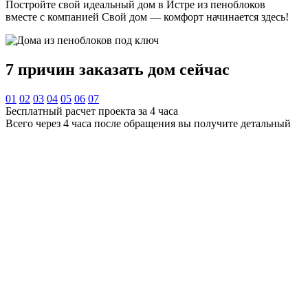
Постройте свой идеальный дом в Истре из пеноблоков
вместе с компанией Свой дом — комфорт начинается здесь!
7 причин
заказать дом сейчас
01
02
03
04
05
06
07
Бесплатный расчет проекта за 4 часа
Всего через 4 часа после обращения вы получите детальный
расчет стоимости дома вашей мечты — бесплатно и без
обязательств. Наши специалисты учтут все ваши пожелания
и предложат оптимальные решения.
Строим точно в срок — дисциплина превыше всего
Мы гарантируем строгое соблюдение сроков и поэтапный
график строительства. Никаких задержек — только четкий
план и прозрачность на каждом этапе.
Контроль качества по ГОСТ Р 72041-2025
Каждый этап строительства проходит многоуровневую
проверку в соответствии с государственными стандартами.
Мы не экономим на качестве — ваш дом будет надежным и
безопасным.