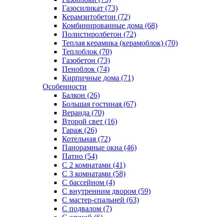
Газосиликат (73)
Керамзитобетон (72)
Комбинированные дома (68)
Полистиролбетон (72)
Теплая керамика (керамоблок) (70)
Теплоблок (70)
Газобетон (73)
Пеноблок (74)
Кирпичные дома (71)
Особенности
Балкон (26)
Большая гостиная (67)
Веранда (70)
Второй свет (16)
Гараж (26)
Котельная (72)
Панорамные окна (46)
Патио (54)
С 2 комнатами (41)
С 3 комнатами (58)
С бассейном (4)
С внутренним двором (59)
С мастер-спальней (63)
С подвалом (7)