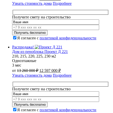
цена
цена:
Узнать стоимость дома
Подробнее
составляла
16
18
800
480
000 ₽.
Получите смету на строительство
000 ₽.
Я согласен с
политикой конфиденциальности
Распродажа!
Дом из пеноблока Проект Д 221
210, 215, 220, 225, 230 м2
Одноэтажные
3 мес
Первоначальная
Текущая
от
13 260 000
₽
12 597 000
₽
цена
цена:
Узнать стоимость дома
Подробнее
составляла
12
13
597
260
000 ₽.
Получите смету на строительство
000 ₽.
Я согласен с
политикой конфиденциальности