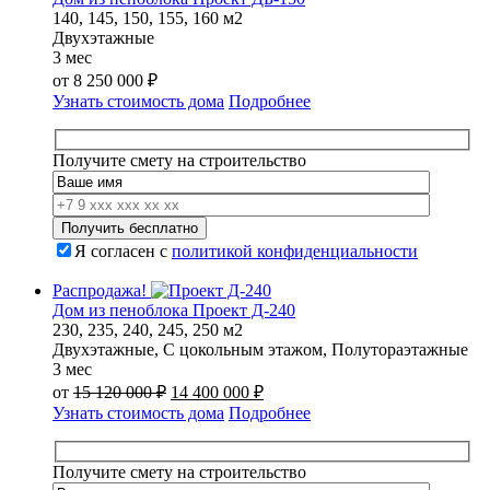
140, 145, 150, 155, 160 м2
Двухэтажные
3 мес
от
8 250 000
₽
Узнать стоимость дома
Подробнее
Получите смету на строительство
Я согласен с
политикой конфиденциальности
Распродажа!
Дом из пеноблока Проект Д-240
230, 235, 240, 245, 250 м2
Двухэтажные, С цокольным этажом, Полутораэтажные
3 мес
Первоначальная
Текущая
от
15 120 000
₽
14 400 000
₽
цена
цена:
Узнать стоимость дома
Подробнее
составляла
14
15
400
120
000 ₽.
Получите смету на строительство
000 ₽.