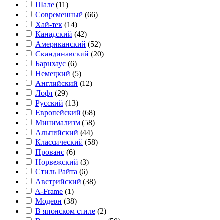
Шале
(
11
)
Современный
(
66
)
Хай-тек
(
14
)
Канадский
(
42
)
Американский
(
52
)
Скандинавский
(
20
)
Барнхаус
(
6
)
Немецкий
(
5
)
Английский
(
12
)
Лофт
(
29
)
Русский
(
13
)
Европейский
(
68
)
Минимализм
(
58
)
Альпийский
(
44
)
Классический
(
58
)
Прованс
(
6
)
Норвежский
(
3
)
Стиль Райта
(
6
)
Австрийский
(
38
)
A-Frame
(
1
)
Модерн
(
38
)
В японском стиле
(
2
)