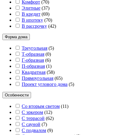
Комфорт
(
70
)
Элитные
(
37
)
В кредит
(
69
)
В ипотеку
(
70
)
В рассрочку
(
42
)
Форма дома
Треугольная
(
5
)
Т-образная
(
0
)
Г-образная
(
6
)
П-образная
(
1
)
Квадратная
(
58
)
Прямоугольная
(
65
)
Проект углового дома
(
5
)
Особенности
Со вторым светом
(
11
)
С эркером
(
12
)
С террасой
(
62
)
С сауной
(
7
)
С подвалом
(
9
)