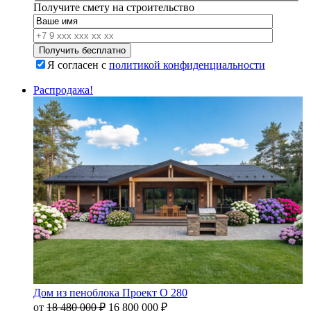
Получите смету на строительство
Я согласен с
политикой конфиденциальности
Распродажа!
Дом из пеноблока Проект О 280
Первоначальная
Текущая
от
18 480 000
₽
16 800 000
₽