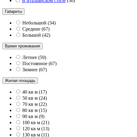
В итальянском стиле
(
50
)
Габариты
Небольшой
(
34
)
Средние
(
67
)
Большой
(
42
)
Время проживания
Летнее
(
59
)
Постоянное
(
67
)
Зимнее
(
67
)
Жилая площадь
40 кв м
(
17
)
50 кв м
(
24
)
70 кв м
(
22
)
80 кв м
(
15
)
90 кв м
(
9
)
100 кв м
(
21
)
120 кв м
(
13
)
130 кв м
(
11
)