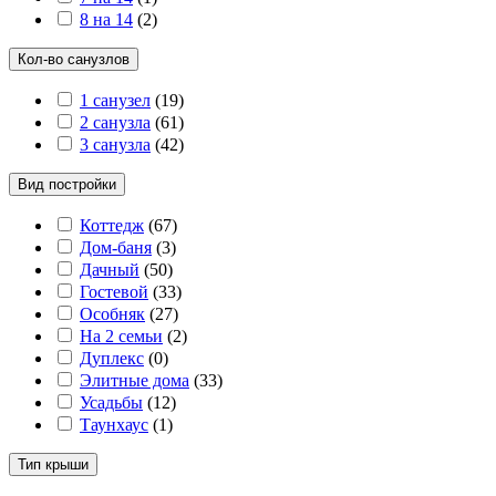
8 на 14
(
2
)
Кол-во санузлов
1 санузел
(
19
)
2 санузла
(
61
)
3 санузла
(
42
)
Вид постройки
Коттедж
(
67
)
Дом-баня
(
3
)
Дачный
(
50
)
Гостевой
(
33
)
Особняк
(
27
)
На 2 семьи
(
2
)
Дуплекс
(
0
)
Элитные дома
(
33
)
Усадьбы
(
12
)
Таунхаус
(
1
)
Тип крыши