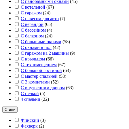
С панорамными окнами
(
45
)
С котельной
(
67
)
С гаражом
(
24
)
С навесом для авто
(
7
)
С верандой
(
65
)
С бассейном
(
4
)
С балконом
(
24
)
С большими окнами
(
58
)
С окнами в пол
(
42
)
С гаражом на 2 машины
(
9
)
С крыльцом
(
66
)
С техпомещением
(
67
)
С большой гостиной
(
63
)
С мастер спальней
(
58
)
С 3 комнатами
(
52
)
С внутренним двором
(
63
)
С печкой
(
5
)
4 спальни
(
22
)
Стили
Финский
(
3
)
Фахверк
(
2
)