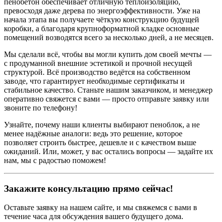
пенобетон обеспечивает отличную
теплоизоляцию
,
превосходя даже
дерева
по энергоэффективности. Уже на
начала
этапа вы получаете чёткую
конструкцию
будущей
коробки
, а благодаря крупноформатной
кладке
основные
помещений
возводятся всего за несколько
дней
, а не
месяцев
.
Мы
сделали
всё, чтобы вы могли
купить
дом своей мечты —
с продуманной
внешние
эстетикой и прочной несущей
структурой
. Всё производство ведётся на
собственном
заводе, что гарантирует
необходимые
сертификаты и
стабильное качество. Станьте нашим
заказчиком
, и
менеджер
оперативно свяжется с вами — просто
отправьте
заявку или
звоните по
телефону
!
Узнайте, почему наши клиенты выбирают пеноблок, а не
менее надёжные аналоги: ведь это решение, которое
позволяет
строить
быстрее
, дешевле и с качеством
выше
ожиданий. Или, может, у вас остались вопросы — задайте их
нам, мы с радостью поможем!
Закажите консультацию прямо сейчас!
Оставьте заявку на нашем сайте, и мы свяжемся с вами в
течение часа для обсуждения вашего будущего дома.