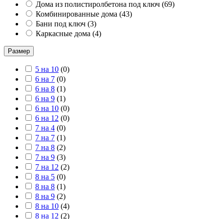
Дома из полистиролбетона под ключ
(
69
)
Комбинированные дома
(
43
)
Бани под ключ
(
3
)
Каркасные дома
(
4
)
Размер
5 на 10
(
0
)
6 на 7
(
0
)
6 на 8
(
1
)
6 на 9
(
1
)
6 на 10
(
0
)
6 на 12
(
0
)
7 на 4
(
0
)
7 на 7
(
1
)
7 на 8
(
2
)
7 на 9
(
3
)
7 на 12
(
2
)
8 на 5
(
0
)
8 на 8
(
1
)
8 на 9
(
2
)
8 на 10
(
4
)
8 на 12
(
2
)