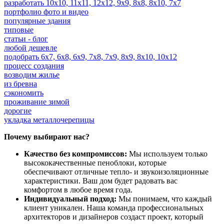
разработать 10x10, 11x11, 12x12, 9х9, 8х8, 8x10, 7х7
портфолио фото и видео
популярные здания
типовые
статьи - блог
любой дешевле
подобрать 6х7, 6х8, 6х9, 7х8, 7х9, 8х9, 8х10, 10x12
процесс создания
возводим жилье
из бревна
сэкономить
проживание зимой
дорогие
укладка металлочерепицы
Почему выбирают нас?
Качество без компромиссов:
Мы используем только
высококачественные пеноблоки, которые
обеспечивают отличные тепло- и звукоизоляционные
характеристики. Ваш дом будет радовать вас
комфортом в любое время года.
Индивидуальный подход:
Мы понимаем, что каждый
клиент уникален. Наша команда профессиональных
архитекторов и дизайнеров создаст проект, который