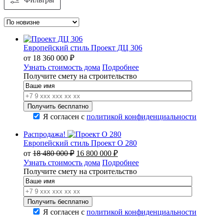
Европейский стиль Проект ДЦ 306
от
18 360 000
₽
Узнать стоимость дома
Подробнее
Получите смету на строительство
Я согласен с
политикой конфиденциальности
Распродажа!
Европейский стиль Проект О 280
Первоначальная
Текущая
от
18 480 000
₽
16 800 000
₽
цена
цена:
Узнать стоимость дома
Подробнее
составляла
16
Получите смету на строительство
18
800
480
000 ₽.
000 ₽.
Я согласен с
политикой конфиденциальности