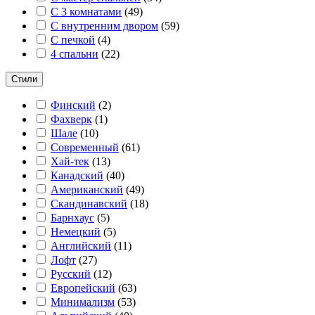
С 3 комнатами
(
49
)
С внутренним двором
(
59
)
С печкой
(
4
)
4 спальни
(
22
)
Стили
Финский
(
2
)
Фахверк
(
1
)
Шале
(
10
)
Современный
(
61
)
Хай-тек
(
13
)
Канадский
(
40
)
Американский
(
49
)
Скандинавский
(
18
)
Барнхаус
(
5
)
Немецкий
(
5
)
Английский
(
11
)
Лофт
(
27
)
Русский
(
12
)
Европейский
(
63
)
Минимализм
(
53
)