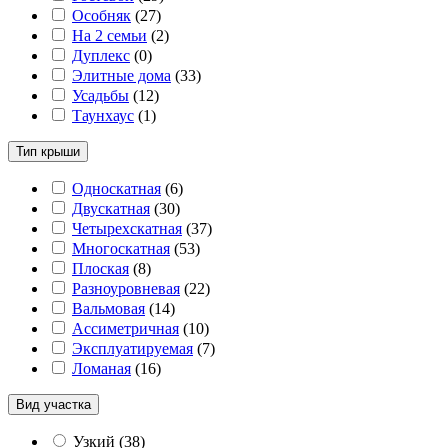
Особняк
(
27
)
На 2 семьи
(
2
)
Дуплекс
(
0
)
Элитные дома
(
33
)
Усадьбы
(
12
)
Таунхаус
(
1
)
Тип крыши
Односкатная
(
6
)
Двускатная
(
30
)
Четырехскатная
(
37
)
Многоскатная
(
53
)
Плоская
(
8
)
Разноуровневая
(
22
)
Вальмовая
(
14
)
Ассиметричная
(
10
)
Эксплуатируемая
(
7
)
Ломаная
(
16
)
Вид участка
Узкий
(
38
)