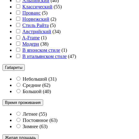
Альпийский
(
40
)
Классический
(
55
)
Прованс
(
5
)
Норвежский
(
2
)
Стиль Райта
(
5
)
Австрийский
(
34
)
A-Frame
(
1
)
Модерн
(
38
)
В японском стиле
(
1
)
В итальянском стиле
(
47
)
Габариты
Небольшой
(
31
)
Средние
(
62
)
Большой
(
40
)
Время проживания
Летнее
(
55
)
Постоянное
(
63
)
Зимнее
(
63
)
Жилая площадь