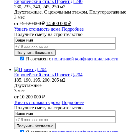
Европейский стиль Проект Д-240
230, 235, 240, 245, 250 м2
Двухэтажные, С цокольным этажом, Полутораэтажные
3 мес
Первоначальная
Текущая
от
15 120 000
₽
14 400 000
₽
цена
цена:
Узнать стоимость дома
Подробнее
составляла
14
Получите смету на строительство
15
400
120
000 ₽.
000 ₽.
Я согласен с
политикой конфиденциальности
Европейский стиль Проект Д-204
185, 190, 195, 200, 205 м2
Двухэтажные
3 мес
от
10 200 000
₽
Узнать стоимость дома
Подробнее
Получите смету на строительство