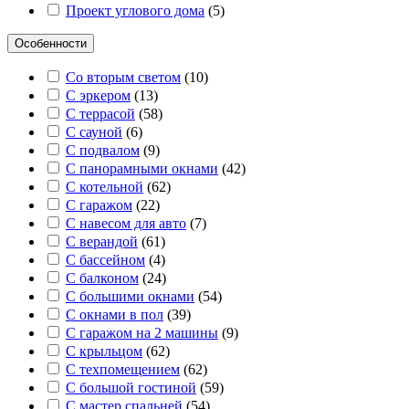
Проект углового дома
(
5
)
Особенности
Со вторым светом
(
10
)
С эркером
(
13
)
С террасой
(
58
)
С сауной
(
6
)
С подвалом
(
9
)
С панорамными окнами
(
42
)
С котельной
(
62
)
С гаражом
(
22
)
С навесом для авто
(
7
)
С верандой
(
61
)
С бассейном
(
4
)
С балконом
(
24
)
С большими окнами
(
54
)
С окнами в пол
(
39
)
С гаражом на 2 машины
(
9
)
С крыльцом
(
62
)
С техпомещением
(
62
)
С большой гостиной
(
59
)
С мастер спальней
(
54
)