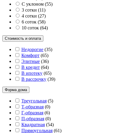
С уклоном
(
55
)
3 сотки
(
11
)
4 сотки
(
27
)
6 соток
(
58
)
10 соток
(
64
)
Стоимость и оплата
Недорогие
(
35
)
Комфорт
(
65
)
Элитные
(
36
)
В кредит
(
64
)
В ипотеку
(
65
)
В рассрочку
(
39
)
Форма дома
Треугольная
(
5
)
Т-образная
(
0
)
Г-образная
(
6
)
П-образная
(
0
)
Квадратная
(
54
)
Прямоугольная
(
61
)