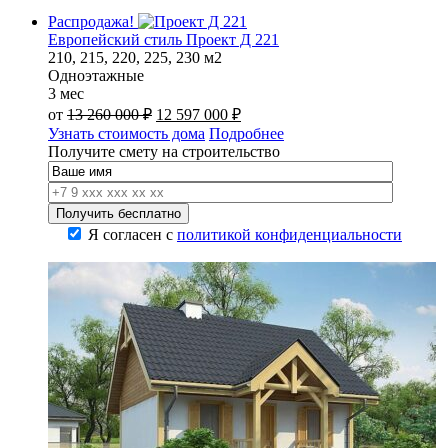
Распродажа!
Европейский стиль Проект Д 221
210, 215, 220, 225, 230 м2
Одноэтажные
3 мес
Первоначальная
Текущая
от
13 260 000
₽
12 597 000
₽
цена
цена:
Узнать стоимость дома
Подробнее
составляла
12
Получите смету на строительство
13
597
260
000 ₽.
000 ₽.
Я согласен с
политикой конфиденциальности