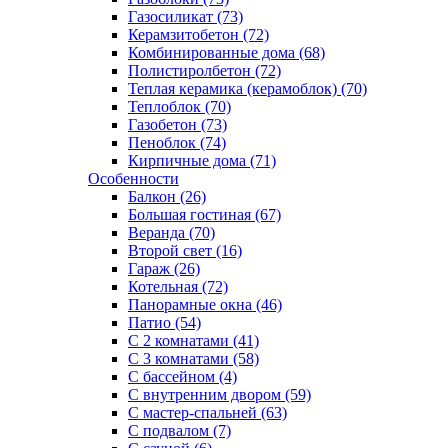
Газосиликат (73)
Керамзитобетон (72)
Комбинированные дома (68)
Полистиролбетон (72)
Теплая керамика (керамоблок) (70)
Теплоблок (70)
Газобетон (73)
Пеноблок (74)
Кирпичные дома (71)
Особенности
Балкон (26)
Большая гостиная (67)
Веранда (70)
Второй свет (16)
Гараж (26)
Котельная (72)
Панорамные окна (46)
Патио (54)
С 2 комнатами (41)
С 3 комнатами (58)
С бассейном (4)
С внутренним двором (59)
С мастер-спальней (63)
С подвалом (7)