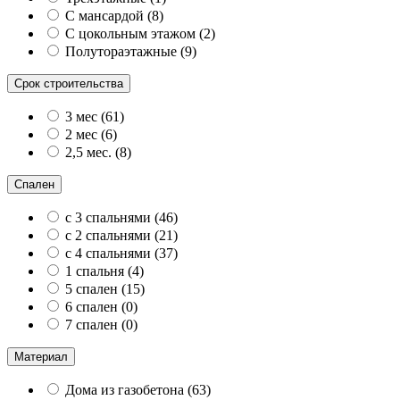
С мансардой
(
8
)
С цокольным этажом
(
2
)
Полутораэтажные
(
9
)
Срок строительства
3 мес
(
61
)
2 мес
(
6
)
2,5 мес.
(
8
)
Спален
с 3 спальнями
(
46
)
с 2 спальнями
(
21
)
с 4 спальнями
(
37
)
1 спальня
(
4
)
5 спален
(
15
)
6 спален
(
0
)
7 спален
(
0
)
Материал
Дома из газобетона
(
63
)