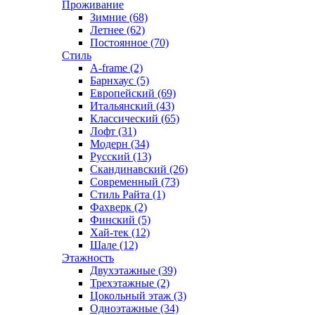
Проживание
Зимние (68)
Летнее (62)
Постоянное (70)
Стиль
A-frame (2)
Барнхаус (5)
Европейский (69)
Итальянский (43)
Классический (65)
Лофт (31)
Модерн (34)
Русский (13)
Скандинавский (26)
Современный (73)
Стиль Райта (1)
Фахверк (2)
Финский (5)
Хай-тек (12)
Шале (12)
Этажность
Двухэтажные (39)
Трехэтажные (2)
Цокольный этаж (3)
Одноэтажные (34)