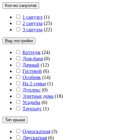
Кол-во санузлов
1 санузел
(
1
)
2 санузла
(
25
)
3 санузла
(
22
)
Вид постройки
Коттедж
(
24
)
Дом-баня
(
0
)
Дачный
(
12
)
Гостевой
(
6
)
Особняк
(
14
)
На 2 семьи
(
1
)
Дуплекс
(
0
)
Элитные дома
(
18
)
Усадьбы
(
6
)
Таунхаус
(
1
)
Тип крыши
Односкатная
(
3
)
Двускатная
(
6
)