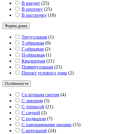
В кредит
(
25
)
В ипотеку
(
25
)
В рассрочку
(
18
)
Форма дома
Треугольная
(
1
)
Т-образная
(
0
)
Г-образная
(
2
)
П-образная
(
1
)
Квадратная
(
21
)
Прямоугольная
(
21
)
Проект углового дома
(
2
)
Особенности
Со вторым светом
(
4
)
С эркером
(
5
)
С террасой
(
21
)
С сауной
(
2
)
С подвалом
(
7
)
С панорамными окнами
(
15
)
С котельной
(
24
)