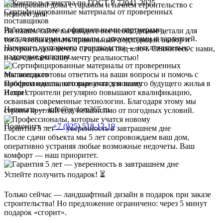
планировкой дома с гаражом и начнем строительство с
Сертифицированные материалы от проверенных
первого дня!
поставщиков
Работаем только с официальными партнерами,
На нашем сайте вы найдете все необходимые детали для
поставляющими материалы с документами и гарантией.
того, чтобы сделать правильный подходящий выбор и
Никакого кустарного производства — исключительно
построить дом мечты с гаражом под ключ. Свяжитесь с нами,
надежные решения.
и мы сделаем вашу мечту реальностью!
Мы всегда готовы ответить на ваши вопросы и помочь с
Профессионалы, которые учатся новому
выбором идеального варианта для вашего будущего жилья в
Наши строители регулярно повышают квалификацию,
Истре!
осваивая современные технологии. Благодаря этому мы
Написать — info@svdom365.ru
строим круглый год, независимо от погодных условий.
Позвонить —
+7 (925) 518-12-19
Гарантия 5 лет — уверенность в завтрашнем дне
После сдачи объекта мы 5 лет сопровождаем ваш дом,
оперативно устраняя любые возможные недочеты. Ваш
комфорт — наш приоритет.
Успейте получить подарок! ⏳
Только сейчас — ландшафтный дизайн в подарок при заказе
строительства! Но предложение ограничено: через 5 минут
подарок «сгорит».