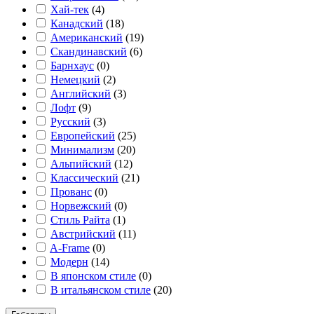
Хай-тек
(
4
)
Канадский
(
18
)
Американский
(
19
)
Скандинавский
(
6
)
Барнхаус
(
0
)
Немецкий
(
2
)
Английский
(
3
)
Лофт
(
9
)
Русский
(
3
)
Европейский
(
25
)
Минимализм
(
20
)
Альпийский
(
12
)
Классический
(
21
)
Прованс
(
0
)
Норвежский
(
0
)
Стиль Райта
(
1
)
Австрийский
(
11
)
A-Frame
(
0
)
Модерн
(
14
)
В японском стиле
(
0
)
В итальянском стиле
(
20
)