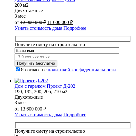
200 м2
Двухэтажные
3 мес
Первоначальная
Текущая
от
12 000 000
₽
11 000 000
₽
цена
цена:
Узнать стоимость дома
Подробнее
составляла
11
12
000
000
000 ₽.
Получите смету на строительство
000 ₽.
Я согласен с
политикой конфиденциальности
Дом с гаражом Проект Д-202
190, 195, 200, 205, 210 м2
Двухэтажные
3 мес
от
13 600 000
₽
Узнать стоимость дома
Подробнее
Получите смету на строительство