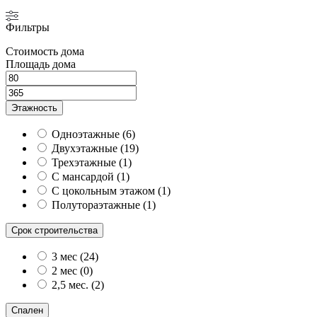
Фильтры
Стоимость дома
Площадь дома
Этажность
Одноэтажные
(
6
)
Двухэтажные
(
19
)
Трехэтажные
(
1
)
С мансардой
(
1
)
С цокольным этажом
(
1
)
Полутораэтажные
(
1
)
Срок строительства
3 мес
(
24
)
2 мес
(
0
)
2,5 мес.
(
2
)
Спален