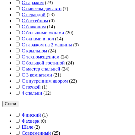
С гаражом
(
23
)
С навесом для авто
(
7
)
С верандой
(
23
)
С бассейном
(
0
)
С балконом
(
14
)
С большими окнами
(
20
)
С окнами в пол
(
14
)
С гаражом на 2 машины
(
9
)
С крыльцом
(
24
)
С техпомещением
(
24
)
С большой гостиной
(
24
)
С мастер спальней
(
24
)
С 3 комнатами
(
21
)
С внутренним двором
(
22
)
С печкой
(
1
)
4 спальни
(
12
)
Стили
Финский
(
1
)
Фахверк
(
0
)
Шале
(
2
)
Современный
(
25
)