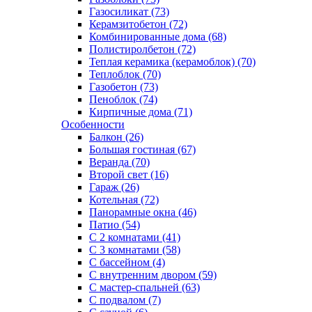
Газосиликат (73)
Керамзитобетон (72)
Комбинированные дома (68)
Полистиролбетон (72)
Теплая керамика (керамоблок) (70)
Теплоблок (70)
Газобетон (73)
Пеноблок (74)
Кирпичные дома (71)
Особенности
Балкон (26)
Большая гостиная (67)
Веранда (70)
Второй свет (16)
Гараж (26)
Котельная (72)
Панорамные окна (46)
Патио (54)
С 2 комнатами (41)
С 3 комнатами (58)
С бассейном (4)
С внутренним двором (59)
С мастер-спальней (63)
С подвалом (7)