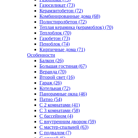
Газосиликат (73)
Керамзитобетон (72)
Комбинированные дома (68)
Полистиролбетон (72)
Теплая керамика (керамоблок) (70)
Теплоблок (70)
Газобетон (73)
Пеноблок (74)
Кирпичные дома (71)
Особенности
Балкон (26)
Большая гостиная (67)
Веранда (70)
Второй свет (16)
Гараж (26)
Котельная (72)
Панорамные окна (46)
Патио (54)
С 2 комнатами (41)
С 3 комнатами (58)
С бассейном (4)
С внутренним двором (59)
С мастер-спальней (63)
С подвалом (7)