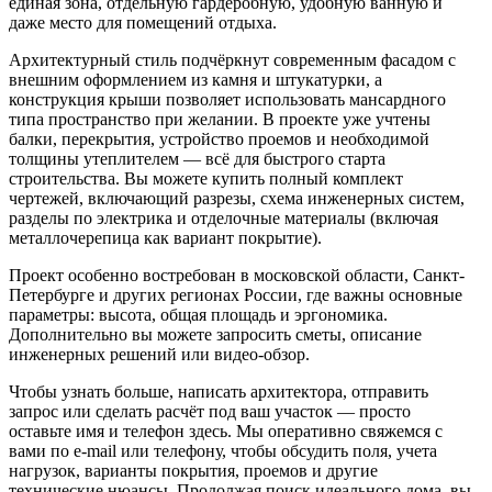
единая
зона
, отдельную
гардеробную
, удобную
ванную
и
даже место для
помещений
отдыха.
Архитектурный
стиль подчёркнут современным
фасадом
с
внешним
оформлением из
камня
и
штукатурки
, а
конструкция
крыши позволяет использовать
мансардного
типа пространство при желании. В проекте уже учтены
балки
,
перекрытия
,
устройство
проемов и
необходимой
толщины
утеплителем
— всё для быстрого старта
строительства. Вы можете
купить
полный комплект
чертежей
, включающий
разрезы
,
схема
инженерных систем,
разделы по
электрика
и
отделочные
материалы (включая
металлочерепица
как вариант
покрытие
).
Проект особенно востребован в
московской
области
,
Санкт-
Петербурге
и других
регионах
России
, где важны
основные
параметры:
высота
,
общая
площадь и эргономика.
Дополнительно
вы можете запросить
сметы
,
описание
инженерных решений или
видео
-обзор.
Чтобы
узнать
больше,
написать
архитектора
,
отправить
запрос или
сделать
расчёт под ваш участок — просто
оставьте
имя
и
телефон
здесь
. Мы оперативно
свяжемся
с
вами
по
e-mail
или
телефону
, чтобы обсудить
поля
,
учета
нагрузок,
варианты
покрытия
,
проемов
и другие
технические нюансы.
Продолжая
поиск
идеального дома, вы