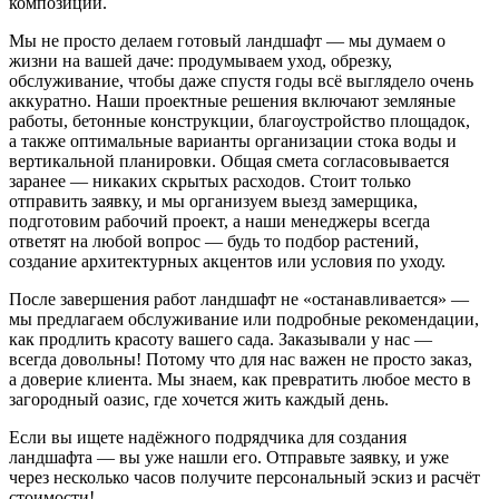
композиций
.
Мы не просто делаем
готовый ландшафт
— мы думаем о
жизни
на вашей
даче
: продумываем
уход
,
обрезку
,
обслуживание
, чтобы даже спустя годы всё выглядело
очень
аккуратно
. Наши
проектные решения
включают
земляные
работы, бетонные конструкции, благоустройство площадок
,
а также
оптимальные варианты
организации
стока воды
и
вертикальной планировки
.
Общая смета
согласовывается
заранее — никаких скрытых расходов.
Стоит
только
отправить заявку
, и мы организуем
выезд замерщика
,
подготовим
рабочий проект
, а наши менеджеры
всегда
ответят
на
любой вопрос
— будь то
подбор растений
,
создание архитектурных акцентов
или
условия по уходу
.
После
завершения работ ландшафт не «останавливается» —
мы предлагаем
обслуживание
или подробные рекомендации,
как продлить красоту вашего сада.
Заказывали
у нас —
всегда довольны
! Потому что для нас важен не просто
заказ
,
а
доверие клиента
. Мы знаем, как превратить
любое место
в
загородный оазис
, где хочется жить
каждый день
.
Если вы ищете
надёжного подрядчика
для
создания
ландшафта
— вы уже нашли его.
Отправьте заявку
, и уже
через несколько часов получите
персональный эскиз
и
расчёт
стоимости
!