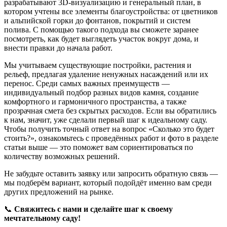
разрабатывают
3D-визуализацию
и
генеральный
план, в
котором учтены все
элементы
благоустройства: от
цветников
и
альпийской горки
до
фонтанов
,
покрытий
и систем
полива
. С
помощью
такого подхода вы
сможете
заранее
посмотреть
, как будет выглядеть участок
вокруг
дома, и
внести правки до начала работ.
Мы учитываем
существующие
постройки, растения и
рельеф, предлагая
удаление
ненужных насаждений или их
перенос. Среди
самых
важных
преимуществ
—
индивидуальный подбор
разных
видов
камня
, создание
комфортного
и гармоничного пространства, а также
прозрачная смета без скрытых расходов. Если вы
обратились
к нам, значит, уже сделали первый шаг к идеальному саду.
Чтобы получить
точный
ответ
на вопрос «Сколько это будет
стоить?», ознакомьтесь с
проведённых
работ и
фото
в разделе
статьи выше
— это поможет вам сориентироваться по
количеству
возможных решений.
Не забудьте оставить заявку или запросить
обратную
связь —
мы подберём вариант, который подойдёт именно вам среди
других
предложений на рынке.
📞
Свяжитесь с нами и сделайте шаг к своему
мечтательному саду!