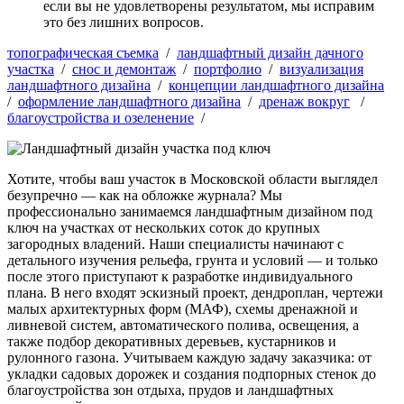
если вы не удовлетворены результатом, мы исправим
это без лишних вопросов.
топографическая съемка
/
ландшафтный дизайн дачного
участка
/
снос и демонтаж
/
портфолио
/
визуализация
ландшафтного дизайна
/
концепции ландшафтного дизайна
/
оформление ландшафтного дизайна
/
дренаж вокруг
/
благоустройства и озеленение
/
Хотите, чтобы ваш участок в Московской области выглядел
безупречно —
как на обложке журнала
? Мы
профессионально
занимаемся
ландшафтным дизайном под
ключ
на участках от
нескольких соток
до крупных
загородных владений. Наши
специалисты
начинают с
детального изучения
рельефа, грунта и условий
— и только
после
этого приступают к
разработке
индивидуального
плана
. В него входят
эскизный проект
,
дендроплан
,
чертежи
малых архитектурных форм (МАФ)
, схемы
дренажной и
ливневой систем
,
автоматического полива
,
освещения
, а
также
подбор декоративных деревьев, кустарников и
рулонного газона
. Учитываем
каждую задачу заказчика
: от
укладки садовых дорожек
и
создания подпорных стенок
до
благоустройства зон отдыха
,
прудов
и
ландшафтных