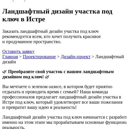
Ландшафтный дизайн участка под
ключ в Истре
Заказать ландшафтный дизайн участка под ключ
рекомендуется всем, кто хочет получить красивое
и продуманное пространство.
Оставить заявку
Главная
>
Проектирование
>
Дизайн-проект
>
Ландшафтный
дизайн
🌿
Преобразите свой участок с нашим ландшафтным
дизайном под ключ!
🌿
Вы мечтаете о зеленом оазисе, в котором будет приятно
отдыхать и проводить время с семьей? Наша команда
профессионалов предлагает ландшафтный дизайн участка в
Истре под ключ, который удовлетворит все ваши пожелания
и превратит вашу идею в реальность!
Ландшафтный
дизайн
участка
под
ключ
начинается
с
разработк
именно
на
этом
этапе
мы
прорабатываем
основные
функциона
реальность.