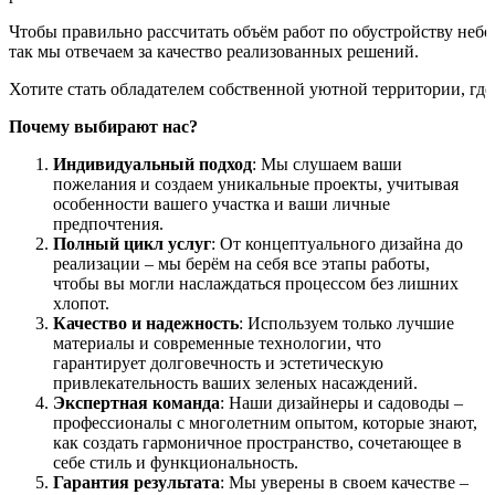
Чтобы
правильно
рассчитать
объём
работ
по
обустройству
небо
так
мы
отвечаем
за
качество
реализованных
решений.
Хотите
стать
обладателем
собственной
уютной
территории,
где
Почему выбирают нас?
Индивидуальный подход
: Мы слушаем ваши
пожелания и создаем уникальные проекты, учитывая
особенности вашего участка и ваши личные
предпочтения.
Полный цикл услуг
: От концептуального дизайна до
реализации – мы берём на себя все этапы работы,
чтобы вы могли наслаждаться процессом без лишних
хлопот.
Качество и надежность
: Используем только лучшие
материалы и современные технологии, что
гарантирует долговечность и эстетическую
привлекательность ваших зеленых насаждений.
Экспертная команда
: Наши дизайнеры и садоводы –
профессионалы с многолетним опытом, которые знают,
как создать гармоничное пространство, сочетающее в
себе стиль и функциональность.
Гарантия результата
: Мы уверены в своем качестве –