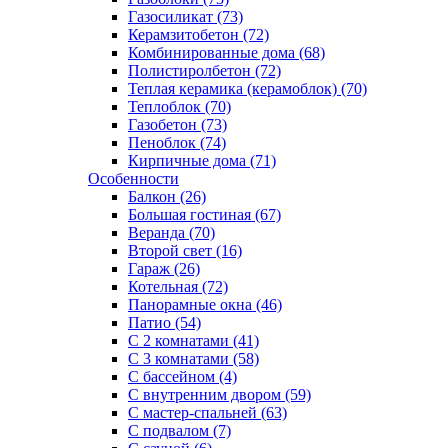
Газосиликат (73)
Керамзитобетон (72)
Комбинированные дома (68)
Полистиролбетон (72)
Теплая керамика (керамоблок) (70)
Теплоблок (70)
Газобетон (73)
Пеноблок (74)
Кирпичные дома (71)
Особенности
Балкон (26)
Большая гостиная (67)
Веранда (70)
Второй свет (16)
Гараж (26)
Котельная (72)
Панорамные окна (46)
Патио (54)
С 2 комнатами (41)
С 3 комнатами (58)
С бассейном (4)
С внутренним двором (59)
С мастер-спальней (63)
С подвалом (7)