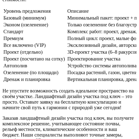
Уровень предложения
Описание
Базовый (минимум)
Минимальный пакет: проект + пр
Эконом (озеленение)
Только озеленение без благоустр
Стандарт
Комплекс работ: проект, дренаж,
Премиум
Полный цикл: проект, малые фор
Все включено (VIP)
Эксклюзивный дизайн, авторский
Проект (отдельно)
3D-проект участка (6–8 ракурсов
Проект (посчитано на сотку)
Проектирование участка
Автополив
Устройство системы автополива
Озеленение (по площади)
Посадка растений, газон, цветни
Дренаж и планировка
Вертикальная планировка, дрена
Не упустите возможность создать идеальное пространство на
своём участке. Ландшафтный дизайн участка под ключ – это
просто. Оставьте заявку на бесплатную консультацию и
начните свой путь к гармонии с природой уже сегодня!
Заказав ландшафтный дизайн участка под ключ, вы получите
комплексное
решение, учитывающее
состояние
почвы,
рельеф местности, климатические особенности и ваш
бюджет
. Наши специалисты выполняют точные
замеры
,