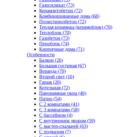
Газосиликат (73)
Керамзитобетон (72)
Комбинированные дома (68)
Полистиролбетон (72)
Теплая керамика (керамоблок) (70)
Теплоблок (70)
Газобетон (73)
Пеноблок (74)
Кирпичные дома (71)
Особенности
Балкон (26)
Большая гостиная (67)
Веранда (70)
Второй свет (16)
Гараж (26)
Котельная (72)
Панорамные окна (46)
Патио (54)
С 2 комнатами (41)
С 3 комнатами (58)
С бассейном (4)
С внутренним двором (59)
С мастер-спальней (63)
С подвалом (7)