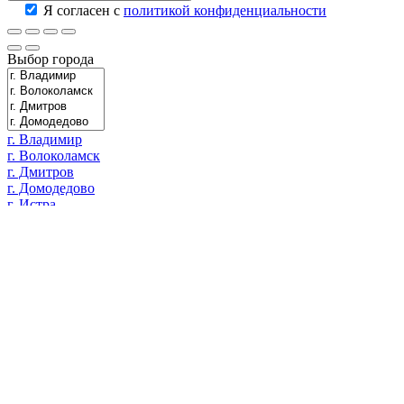
Я согласен с
политикой конфиденциальности
Выбор города
г. Владимир
г. Волоколамск
г. Дмитров
г. Домодедово
г. Истра
г. Калуга
г. Клин
г. Красногорск
г. Можайск
г. Москва
г. Одинцово
г. Раменское
г. Руза
г. Сергиев Посад
г. Тверь
г. Химки
г. Ярославль