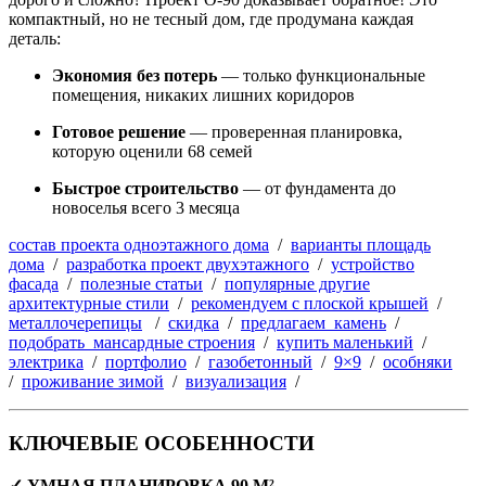
компактный, но не тесный дом, где продумана каждая
деталь:
Экономия без потерь
— только функциональные
помещения, никаких лишних коридоров
Готовое решение
— проверенная планировка,
которую оценили 68 семей
Быстрое строительство
— от фундамента до
новоселья всего 3 месяца
состав проекта одноэтажного дома
/
варианты площадь
дома
/
разработка проект двухэтажного
/
устройство
фасада
/
полезные статьи
/
популярные другие
архитектурные стили
/
рекомендуем с плоской крышей
/
металлочерепицы
/
скидка
/
предлагаем камень
/
подобрать мансардные строения
/
купить маленький
/
электрика
/
портфолио
/
газобетонный
/
9×9
/
особняки
/
проживание зимой
/
визуализация
/
КЛЮЧЕВЫЕ ОСОБЕННОСТИ
✓ УМНАЯ ПЛАНИРОВКА 90 М²