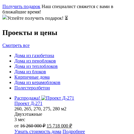
Получить подарок
Наш специалист свяжется с вами в
ближайшие время!
Проекты и цены
Смотреть все
Дома из газобетона
Дома из пеноблоков
Дома из теплоблоков
Дома из блоков
Кирпичные дома
Дома из керамоблоков
Полестеролбетон
Распродажа!
Проект Д-271
260, 265, 270, 275, 280 м2
Двухэтажные
3 мес
Первоначальная
Текущая
от
16 260 000
₽
15 718 000
₽
цена
цена:
Узнать стоимость дома
Подробнее