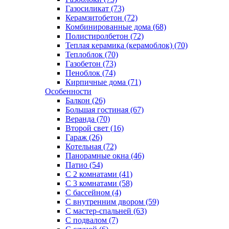
Газосиликат (73)
Керамзитобетон (72)
Комбинированные дома (68)
Полистиролбетон (72)
Теплая керамика (керамоблок) (70)
Теплоблок (70)
Газобетон (73)
Пеноблок (74)
Кирпичные дома (71)
Особенности
Балкон (26)
Большая гостиная (67)
Веранда (70)
Второй свет (16)
Гараж (26)
Котельная (72)
Панорамные окна (46)
Патио (54)
С 2 комнатами (41)
С 3 комнатами (58)
С бассейном (4)
С внутренним двором (59)
С мастер-спальней (63)
С подвалом (7)