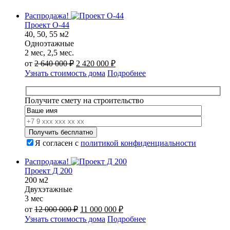
Распродажа!
Проект О-44
40, 50, 55 м2
Одноэтажные
2 мес, 2,5 мес.
Первоначальная
Текущая
от
2 640 000
₽
2 420 000
₽
цена
цена:
Узнать стоимость дома
Подробнее
составляла
2
2
420
640
000 ₽.
Получите смету на строительство
000 ₽.
Я согласен с
политикой конфиденциальности
Распродажа!
Проект Д 200
200 м2
Двухэтажные
3 мес
Первоначальная
Текущая
от
12 000 000
₽
11 000 000
₽
цена
цена:
Узнать стоимость дома
Подробнее
составляла
11