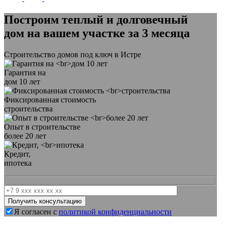
Построим теплый и долговечный
дом на вашем участке
за 3 месяца
Строительство домов под ключ в Истре
Гарантия на
дом 10 лет
Фиксированная стоимость
строительства
Опыт в строительстве
более 20 лет
Кредит,
ипотека
Я согласен с
политикой конфиденциальности