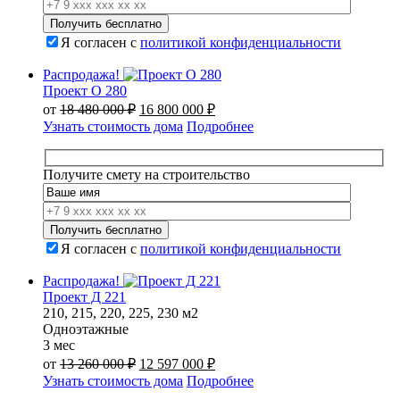
Я согласен с
политикой конфиденциальности
Распродажа!
Проект О 280
Первоначальная
Текущая
от
18 480 000
₽
16 800 000
₽
цена
цена:
Узнать стоимость дома
Подробнее
составляла
16
18
800
480
000 ₽.
Получите смету на строительство
000 ₽.
Я согласен с
политикой конфиденциальности
Распродажа!
Проект Д 221
210, 215, 220, 225, 230 м2
Одноэтажные
3 мес
Первоначальная
Текущая
от
13 260 000
₽
12 597 000
₽
цена
цена:
Узнать стоимость дома
Подробнее
составляла
12