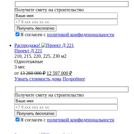
12
000
000
000 ₽.
Получите смету на строительство
000 ₽.
Я согласен с
политикой конфиденциальности
Распродажа!
Проект Д 221
210, 215, 220, 225, 230 м2
Одноэтажные
3 мес
Первоначальная
Текущая
от
13 260 000
₽
12 597 000
₽
цена
цена:
Узнать стоимость дома
Подробнее
составляла
12
13
597
260
000 ₽.
Получите смету на строительство
000 ₽.
Я согласен с
политикой конфиденциальности