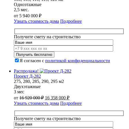
Одноэтажные
2,5 мес.
от
5 940 000
₽
Узнать стоимость дома
Подробнее
Получите смету на строительство
Я согласен с
политикой конфиденциальности
Распродажа!
Проект Д-282
275, 280, 285, 290, 295 м2
Двухэтажные
3 мес
Первоначальная
Текущая
от
16 920 000
₽
16 358 000
₽
цена
цена:
Узнать стоимость дома
Подробнее
составляла
16
16
358
920
000 ₽.
Получите смету на строительство
000 ₽.