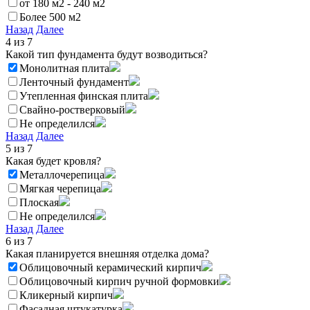
от 180 м2 - 240 м2
Более 500 м2
Назад
Далее
4
из 7
Какой тип фундамента будут возводиться?
Монолитная плита
Ленточный фундамент
Утепленная финская плита
Свайно-ростверковый
Не определился
Назад
Далее
5
из 7
Какая будет кровля?
Металлочерепица
Мягкая черепица
Плоская
Не определился
Назад
Далее
6
из 7
Какая планируется внешняя отделка дома?
Облицовочный керамический кирпич
Облицовочный кирпич ручной формовки
Кликерный кирпич
Фасадная штукатурка